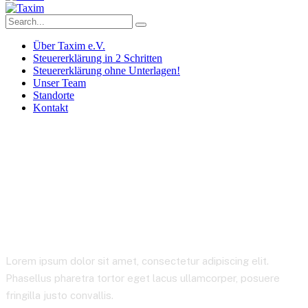
Über Taxim e.V.
Steuererklärung in 2 Schritten
Steuererklärung ohne Unterlagen!
Unser Team
Standorte
Kontakt
Stocks
Lorem ipsum dolor sit amet, consectetur adipiscing elit.
Phasellus pharetra tortor eget lacus ullamcorper, posuere
fringilla justo convallis.